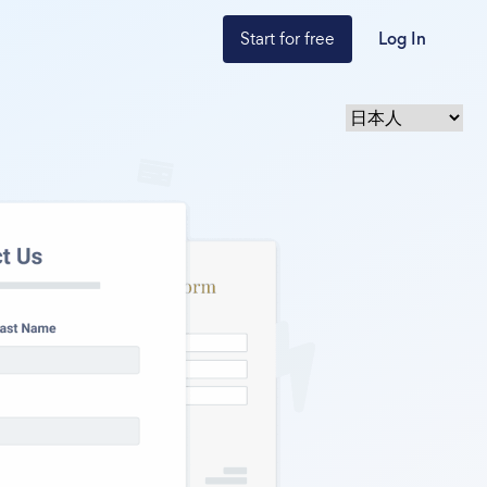
Start for free
Log In