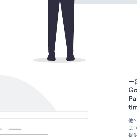
一
Go
P
t
他の
はc
提供