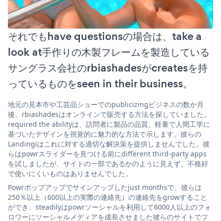
それでもhave questionsの場合は、take a
look at手作りの木製フレームを製造している
サングラス会社のrbiashadesがcreatesを持
っているものをseen in their business。
地元の見本市や工芸品ショーでのpublicizingビジネスの数か月
後、rbiashadesはオンラインで販売する方法を探していました。
required the abilityは、訪問者に製品の品質、軽量で人間工学に
基づいたデザインを視覚的に魅力的な方法で示します。彼らの
Landingiはこれに対する適切な解決策を提供しませんでした。彼
らはpowrスライダーを見つける前にdifferent third-party apps
を試しましたが、サイトの一部であるかのように見えず、不格好
で使いにくいものはありませんでした。
Powrポップアップでサインアップしたjust monthsで、彼らは
250％以上（600以上の実際の連絡先）の連絡先をgrowすること
ができ、steadilyはpowrソーシャルを利用して6000人以上のフォ
ロワーにソーシャルメディアを成長させました彼らのサイトでフ