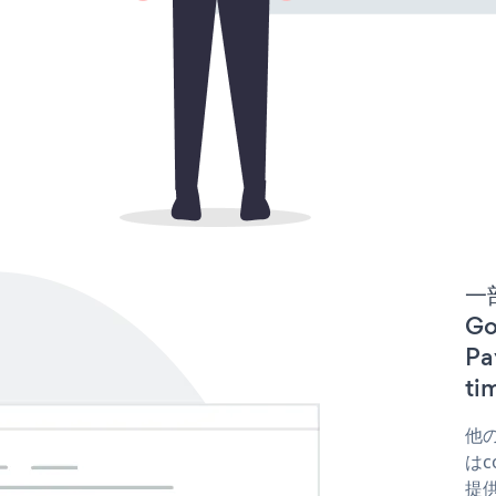
一
Go
P
t
他の
はc
提供