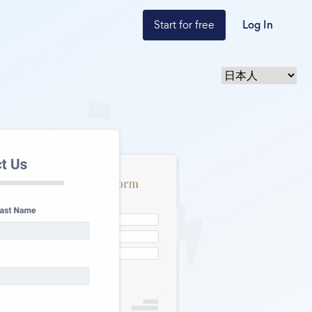
Start for free
Log In