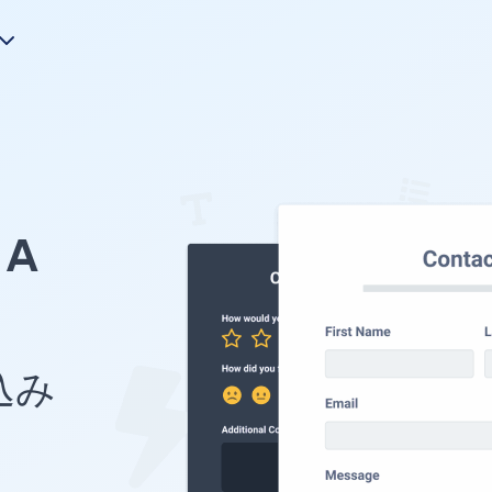
A
め込み