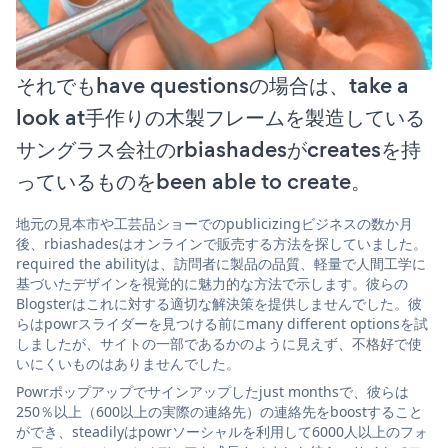
それでもhave questionsの場合は、take a
look at手作りの木製フレームを製造している
サングラス会社のrbiashadesがcreatesを持
っているものをbeen able to create。
地元の見本市や工芸品ショーでのpublicizingビジネスの数か月
後、rbiashadesはオンラインで販売する方法を探していました。
required the abilityは、訪問者に製品の品質、軽量で人間工学に
基づいたデザインを視覚的に魅力的な方法で示します。彼らの
Blogsterはこれに対する適切な解決策を提供しませんでした。彼
らはpowrスライダーを見つける前にmany different optionsを試
しましたが、サイトの一部であるかのように見えず、不格好で使
いにくいものはありませんでした。
Powrポップアップでサインアップしたjust monthsで、彼らは
250％以上（600以上の実際の連絡先）の連絡先をboostすること
ができ、steadilyはpowrソーシャルを利用して6000人以上のフォ