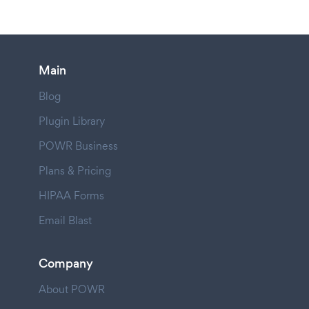
Main
Blog
Plugin Library
POWR Business
Plans & Pricing
HIPAA Forms
Email Blast
Company
About POWR