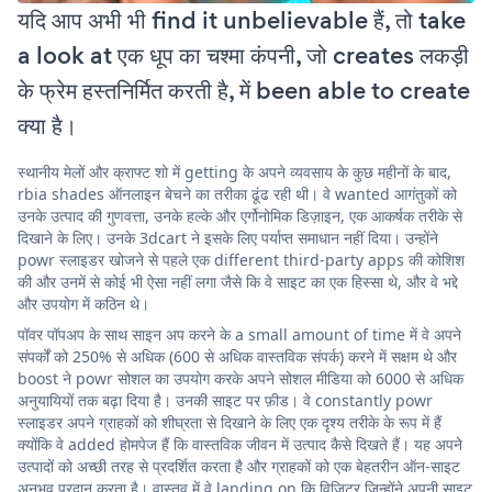
यदि आप अभी भी find it unbelievable हैं, तो take
a look at एक धूप का चश्मा कंपनी, जो creates लकड़ी
के फ्रेम हस्तनिर्मित करती है, में been able to create
क्या है।
स्थानीय मेलों और क्राफ्ट शो में getting के अपने व्यवसाय के कुछ महीनों के बाद,
rbia shades ऑनलाइन बेचने का तरीका ढूंढ रही थी। वे wanted आगंतुकों को
उनके उत्पाद की गुणवत्ता, उनके हल्के और एर्गोनोमिक डिज़ाइन, एक आकर्षक तरीके से
दिखाने के लिए। उनके 3dcart ने इसके लिए पर्याप्त समाधान नहीं दिया। उन्होंने
powr स्लाइडर खोजने से पहले एक different third-party apps की कोशिश
की और उनमें से कोई भी ऐसा नहीं लगा जैसे कि वे साइट का एक हिस्सा थे, और वे भद्दे
और उपयोग में कठिन थे।
पॉवर पॉपअप के साथ साइन अप करने के a small amount of time में वे अपने
संपर्कों को 250% से अधिक (600 से अधिक वास्तविक संपर्क) करने में सक्षम थे और
boost ने powr सोशल का उपयोग करके अपने सोशल मीडिया को 6000 से अधिक
अनुयायियों तक बढ़ा दिया है। उनकी साइट पर फ़ीड। वे constantly powr
स्लाइडर अपने ग्राहकों को शीघ्रता से दिखाने के लिए एक दृश्य तरीके के रूप में हैं
क्योंकि वे added होमपेज हैं कि वास्तविक जीवन में उत्पाद कैसे दिखते हैं। यह अपने
उत्पादों को अच्छी तरह से प्रदर्शित करता है और ग्राहकों को एक बेहतरीन ऑन-साइट
अनुभव प्रदान करता है। वास्तव में वे landing on कि विज़िटर जिन्होंने अपनी साइट