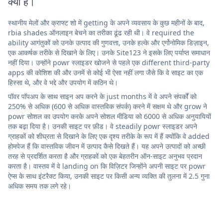
क्या है।
स्थानीय मेलों और क्राफ्ट शो में getting के अपने व्यवसाय के कुछ महीनों के बाद,
rbia shades ऑनलाइन बेचने का तरीका ढूंढ रही थी। वे required the
ability आगंतुकों को उनके उत्पाद की गुणवत्ता, उनके हल्के और एर्गोनोमिक डिज़ाइन,
एक आकर्षक तरीके से दिखाने के लिए। उनके Site123 ने इसके लिए पर्याप्त समाधान
नहीं दिया। उन्होंने powr स्लाइडर खोजने से पहले एक different third-party
apps की कोशिश की और उनमें से कोई भी ऐसा नहीं लगा जैसे कि वे साइट का एक
हिस्सा थे, और वे भद्दे और उपयोग में कठिन थे।
पॉवर पॉपअप के साथ साइन अप करने के just months में वे अपने संपर्कों को
250% से अधिक (600 से अधिक वास्तविक संपर्क) करने में सक्षम थे और grow ने
powr सोशल का उपयोग करके अपने सोशल मीडिया को 6000 से अधिक अनुयायियों
तक बढ़ा दिया है। उनकी साइट पर फ़ीड। वे steadily powr स्लाइडर अपने
ग्राहकों को शीघ्रता से दिखाने के लिए एक दृश्य तरीके के रूप में हैं क्योंकि वे added
होमपेज हैं कि वास्तविक जीवन में उत्पाद कैसे दिखते हैं। यह अपने उत्पादों को अच्छी
तरह से प्रदर्शित करता है और ग्राहकों को एक बेहतरीन ऑन-साइट अनुभव प्रदान
करता है। वास्तव में वे landing on कि विज़िटर जिन्होंने अपनी साइट पर powr
ऐप्स के साथ इंटरैक्ट किया, उनकी साइट पर किसी अन्य व्यक्ति की तुलना में 2.5 गुना
अधिक समय तक लगे रहे।