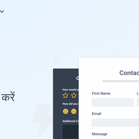
e
करें