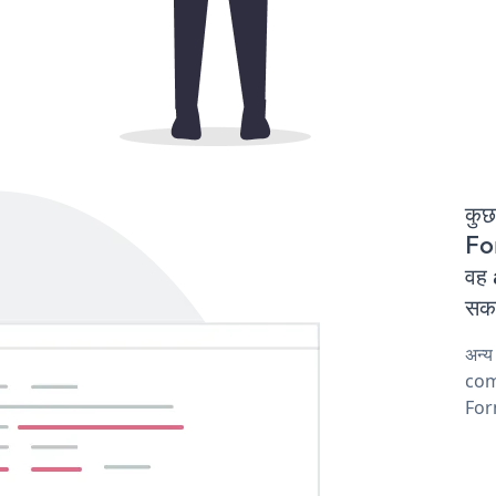
कुछ
For
वह 
सकत
अन्
comp
Form