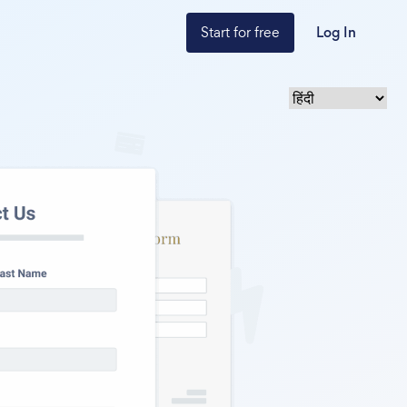
Start for free
Log In