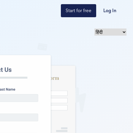
Start for free
Log In