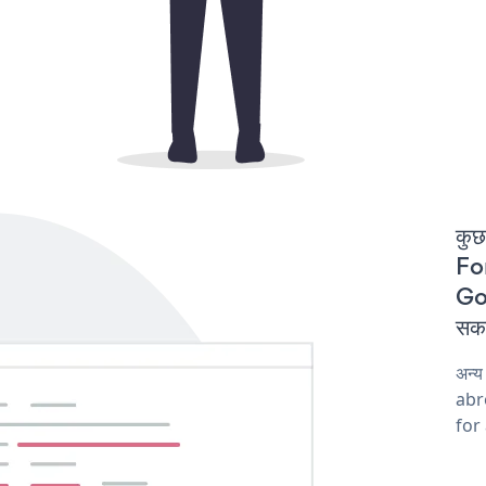
कुछ
For
Goo
सकत
अन्
abro
for 