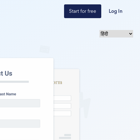
Start for free
Log In