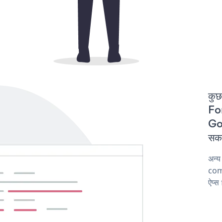
कुछ
For
Goo
सकत
अन्
comp
ऐप्स