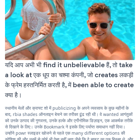
यदि आप अभी भी find it unbelievable हैं, तो take
a look at एक धूप का चश्मा कंपनी, जो creates लकड़ी
के फ्रेम हस्तनिर्मित करती है, में been able to create
क्या है।
स्थानीय मेलों और क्राफ्ट शो में publicizing के अपने व्यवसाय के कुछ महीनों के
बाद, rbia shades ऑनलाइन बेचने का तरीका ढूंढ रही थी। वे wanted आगंतुकों
को उनके उत्पाद की गुणवत्ता, उनके हल्के और एर्गोनोमिक डिज़ाइन, एक आकर्षक तरीके
से दिखाने के लिए। उनके Bookmark ने इसके लिए पर्याप्त समाधान नहीं दिया।
उन्होंने powr स्लाइडर खोजने से पहले एक many different options की
कोशिश की और उनमें से कोई भी ऐसा नहीं लगा जैसे कि वे साइट का एक हिस्सा थे, और