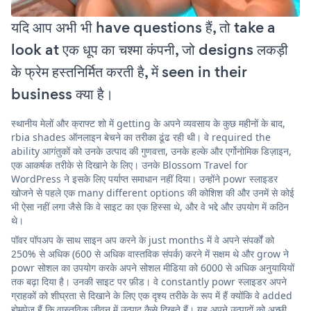
यदि आप अभी भी have questions हैं, तो take a
look at एक धूप का चश्मा कंपनी, जो designs लकड़ी
के फ्रेम हस्तनिर्मित करती है, में seen in their
business क्या है।
स्थानीय मेलों और क्राफ्ट शो में getting के अपने व्यवसाय के कुछ महीनों के बाद,
rbia shades ऑनलाइन बेचने का तरीका ढूंढ रही थी। वे required the
ability आगंतुकों को उनके उत्पाद की गुणवत्ता, उनके हल्के और एर्गोनोमिक डिज़ाइन,
एक आकर्षक तरीके से दिखाने के लिए। उनके Blossom Travel for
WordPress ने इसके लिए पर्याप्त समाधान नहीं दिया। उन्होंने powr स्लाइडर
खोजने से पहले एक many different options की कोशिश की और उनमें से कोई
भी ऐसा नहीं लगा जैसे कि वे साइट का एक हिस्सा थे, और वे भद्दे और उपयोग में कठिन
थे।
पॉवर पॉपअप के साथ साइन अप करने के just months में वे अपने संपर्कों को
250% से अधिक (600 से अधिक वास्तविक संपर्क) करने में सक्षम थे और grow ने
powr सोशल का उपयोग करके अपने सोशल मीडिया को 6000 से अधिक अनुयायियों
तक बढ़ा दिया है। उनकी साइट पर फ़ीड। वे constantly powr स्लाइडर अपने
ग्राहकों को शीघ्रता से दिखाने के लिए एक दृश्य तरीके के रूप में हैं क्योंकि वे added
होमपेज हैं कि वास्तविक जीवन में उत्पाद कैसे दिखते हैं। यह अपने उत्पादों को अच्छी