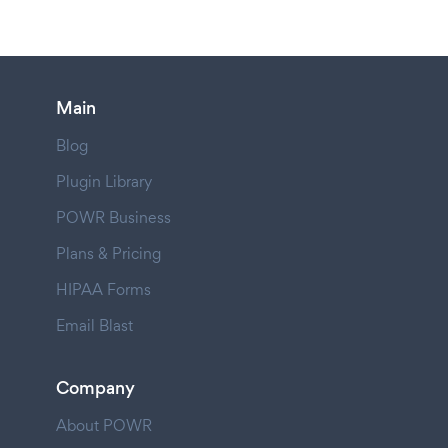
Main
Blog
Plugin Library
POWR Business
Plans & Pricing
HIPAA Forms
Email Blast
Company
About POWR