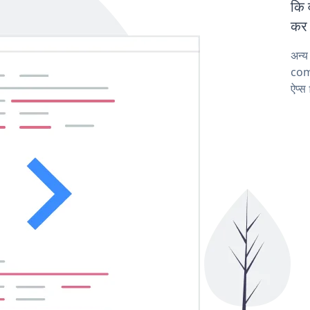
कि 
कर 
अन्
comp
ऐप्स