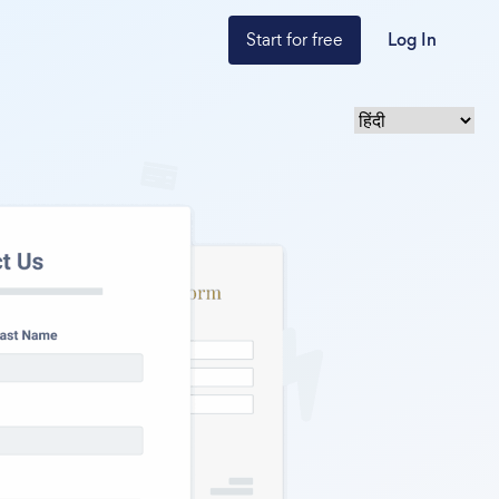
Start for free
Log In