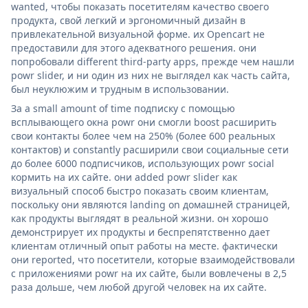
wanted, чтобы показать посетителям качество своего
продукта, свой легкий и эргономичный дизайн в
привлекательной визуальной форме. их Opencart не
предоставили для этого адекватного решения. они
попробовали different third-party apps, прежде чем нашли
powr slider, и ни один из них не выглядел как часть сайта,
был неуклюжим и трудным в использовании.
За a small amount of time подписку с помощью
всплывающего окна powr они смогли boost расширить
свои контакты более чем на 250% (более 600 реальных
контактов) и constantly расширили свои социальные сети
до более 6000 подписчиков, использующих powr social
кормить на их сайте. они added powr slider как
визуальный способ быстро показать своим клиентам,
поскольку они являются landing on домашней страницей,
как продукты выглядят в реальной жизни. он хорошо
демонстрирует их продукты и беспрепятственно дает
клиентам отличный опыт работы на месте. фактически
они reported, что посетители, которые взаимодействовали
с приложениями powr на их сайте, были вовлечены в 2,5
раза дольше, чем любой другой человек на их сайте.