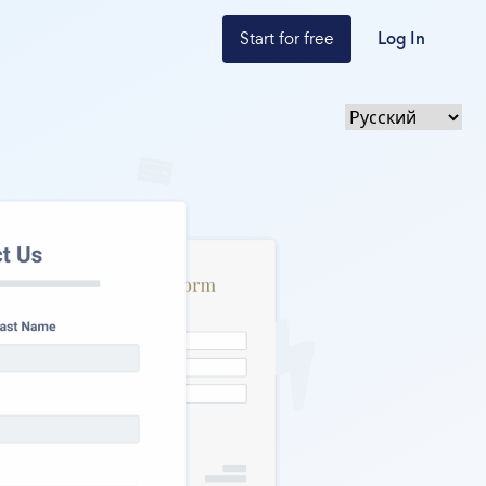
Start for free
Log In