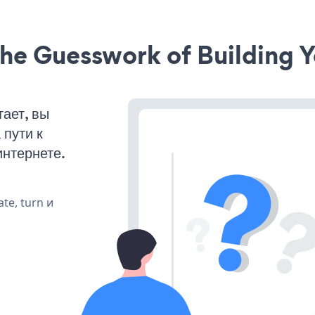
he Guesswork of Building Y
ает, вы
пути к
интернете.
te, turn и