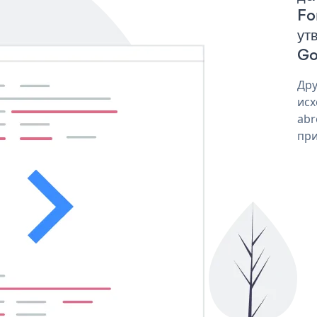
Fo
ут
Go
Дру
исх
abr
при