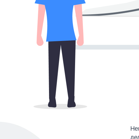
Не
де