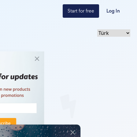
Start for free
Log In