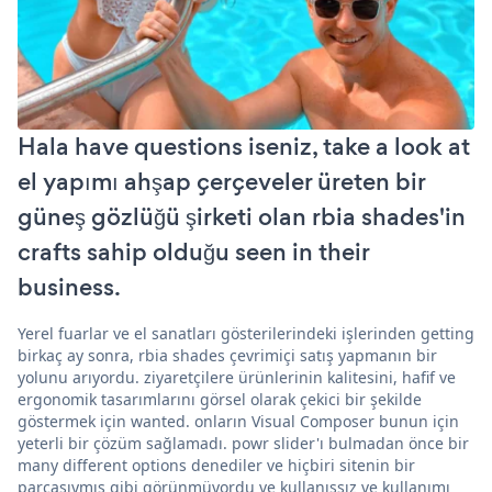
Hala have questions iseniz, take a look at
el yapımı ahşap çerçeveler üreten bir
güneş gözlüğü şirketi olan rbia shades'in
crafts sahip olduğu seen in their
business.
Yerel fuarlar ve el sanatları gösterilerindeki işlerinden getting
birkaç ay sonra, rbia shades çevrimiçi satış yapmanın bir
yolunu arıyordu. ziyaretçilere ürünlerinin kalitesini, hafif ve
ergonomik tasarımlarını görsel olarak çekici bir şekilde
göstermek için wanted. onların Visual Composer bunun için
yeterli bir çözüm sağlamadı. powr slider'ı bulmadan önce bir
many different options denediler ve hiçbiri sitenin bir
parçasıymış gibi görünmüyordu ve kullanışsız ve kullanımı