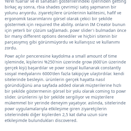
Yerel fuarlar ve el sanatları gösterilerindeki işlerinden getting
birkaç ay sonra, rbia shades çevrimiçi satış yapmanın bir
yolunu arıyordu. ziyaretçilere ürünlerinin kalitesini, hafif ve
ergonomik tasarımlarını görsel olarak çekici bir şekilde
göstermek için required the ability. onların IM Creator bunun
için yeterli bir çözüm sağlamadı. powr slider'ı bulmadan önce
bir many different options denediler ve hiçbiri sitenin bir
parçasıymış gibi görünmüyordu ve kullanışsız ve kullanımı
zordu.
Powr açılır penceresine kaydolma a small amount of time
işleminde, kişilerini %250'nin üzerinde grow (600'ün üzerinde
gerçek kişi) başardılar ve powr sosyal kullanarak constantly
sosyal medyalarını 6000'den fazla takipçiye ulaştırdılar. kendi
sitelerinde besleyin. ürünlerin gerçek hayatta nasıl
göründüğünü ana sayfada added olarak müşterilerine hızlı
bir şekilde göstermenin görsel bir yolu olarak coming to powr
slider. ürünlerini iyi bir şekilde sergiliyor ve müşterilere
mükemmel bir yerinde deneyim yaşatıyor. aslında, sitelerinde
powr uygulamalarıyla etkileşime giren ziyaretçilerin
sitelerindeki diğer kişilerden 2,5 kat daha uzun süre
etkileşimde bulundukları discovered.