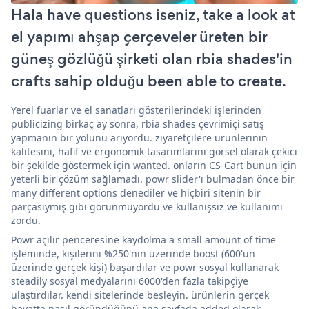
Hala have questions iseniz, take a look at
el yapımı ahşap çerçeveler üreten bir
güneş gözlüğü şirketi olan rbia shades'in
crafts sahip olduğu been able to create.
Yerel fuarlar ve el sanatları gösterilerindeki işlerinden
publicizing birkaç ay sonra, rbia shades çevrimiçi satış
yapmanın bir yolunu arıyordu. ziyaretçilere ürünlerinin
kalitesini, hafif ve ergonomik tasarımlarını görsel olarak çekici
bir şekilde göstermek için wanted. onların CS-Cart bunun için
yeterli bir çözüm sağlamadı. powr slider'ı bulmadan önce bir
many different options denediler ve hiçbiri sitenin bir
parçasıymış gibi görünmüyordu ve kullanışsız ve kullanımı
zordu.
Powr açılır penceresine kaydolma a small amount of time
işleminde, kişilerini %250'nin üzerinde boost (600'ün
üzerinde gerçek kişi) başardılar ve powr sosyal kullanarak
steadily sosyal medyalarını 6000'den fazla takipçiye
ulaştırdılar. kendi sitelerinde besleyin. ürünlerin gerçek
hayatta nasıl göründüğünü ana sayfada added olarak