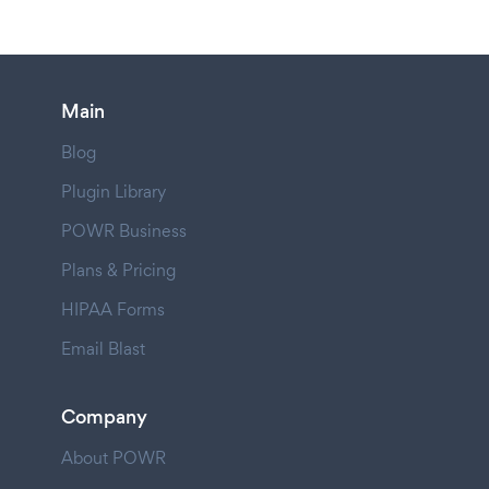
Main
Blog
Plugin Library
POWR Business
Plans & Pricing
HIPAA Forms
Email Blast
Company
About POWR