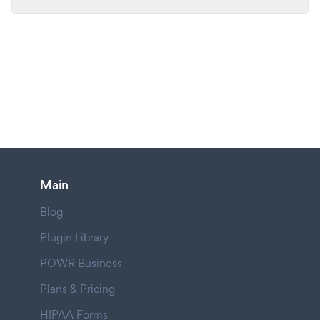
Main
Blog
Plugin Library
POWR Business
Plans & Pricing
HIPAA Forms