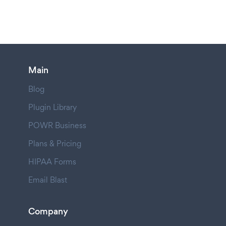
Main
Blog
Plugin Library
POWR Business
Plans & Pricing
HIPAA Forms
Email Blast
Company