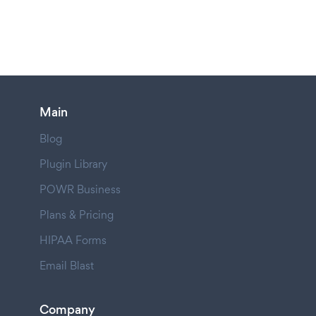
Main
Blog
Plugin Library
POWR Business
Plans & Pricing
HIPAA Forms
Email Blast
Company