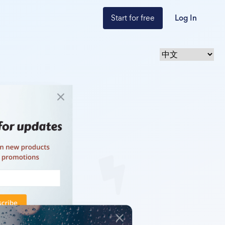
Start for free
Log In