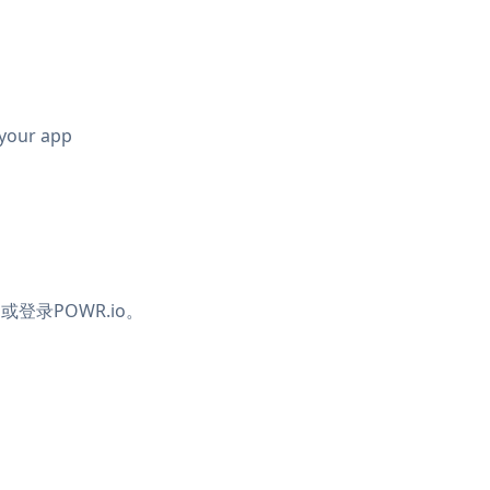
 your app
，或登录
POWR.io。