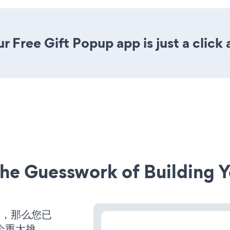
r Free Gift Popup app is just a click
he Guesswork of Building Y
营，那么您已
个重大挑