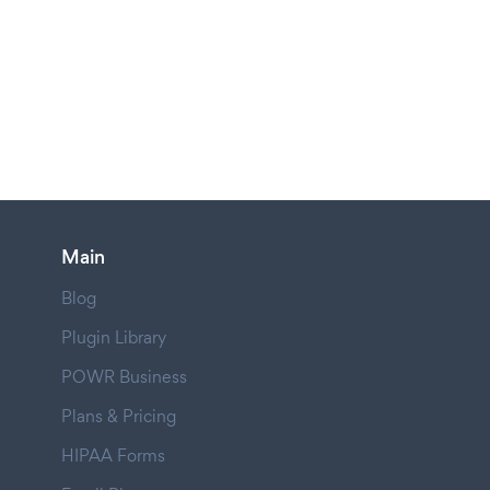
Main
Blog
Plugin Library
POWR Business
Plans & Pricing
HIPAA Forms