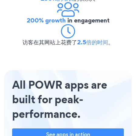
200% growth
in engagement
访客在其网站上花费了
2.5倍的时间
。
All POWR apps are
built for peak-
performance.
See apps in action