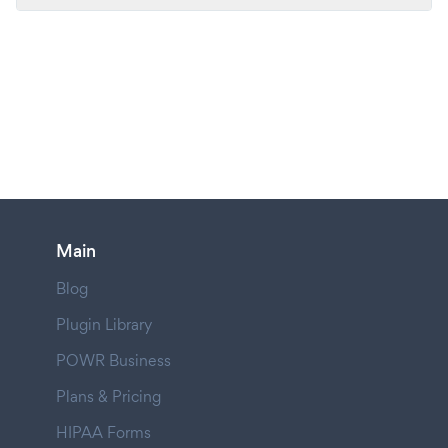
Main
Blog
Plugin Library
POWR Business
Plans & Pricing
HIPAA Forms