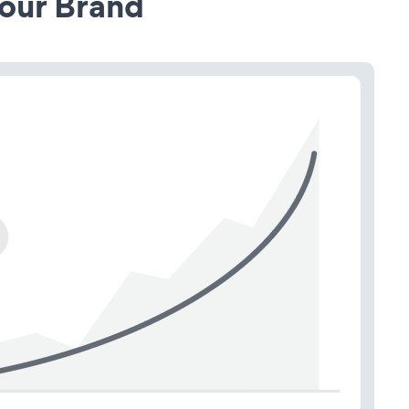
our Brand