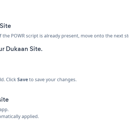
Site
 If the POWR script is already present, move onto the next st
r Dukaan Site.
ld. Click
Save
to save your changes.
ite
app.
omatically applied.