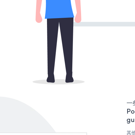
一些
P
gu
其他