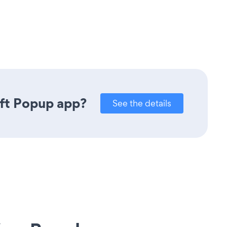
ift Popup app?
See the details