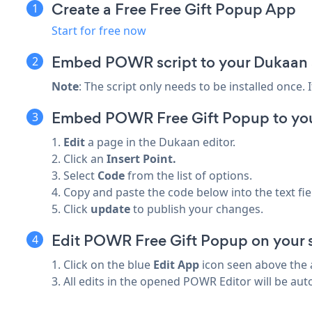
Create a Free Free Gift Popup App
Start for free now
Embed POWR script to your Dukaan 
Note
: The script only needs to be installed once.
Embed POWR Free Gift Popup to you
1.
Edit
a page in the Dukaan editor.
2. Click an
Insert Point.
3. Select
Code
from the list of options.
4. Copy and paste the code below into the text fie
5. Click
update
to publish your changes.
Edit POWR Free Gift Popup on your s
1. Click on the blue
Edit App
icon seen above the 
3. All edits in the opened POWR Editor will be aut