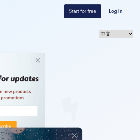
Start for free
Log In