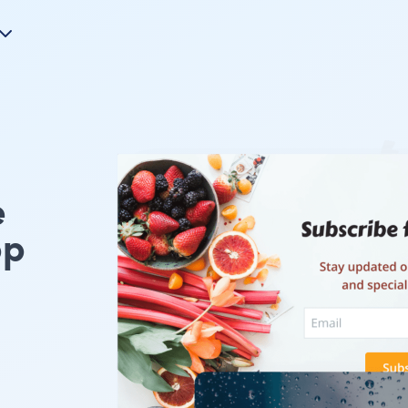
e
p
，