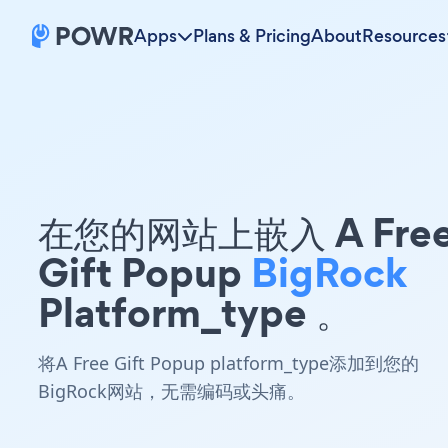
Apps
Plans & Pricing
About
Resources
在您的网站上嵌入 A Fre
Gift Popup
BigRock
Platform_type 。
将A Free Gift Popup platform_type添加到您的
BigRock网站，无需编码或头痛。