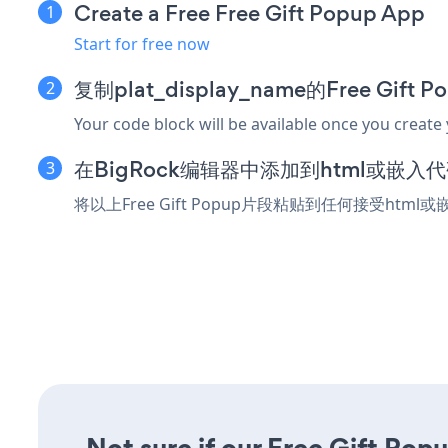
Create a Free Free Gift Popup App
Start for free now
复制plat_display_name的Free Gift
Your code block will be available once you create
在BigRock编辑器中添加到html或嵌入
将以上Free Gift Popup片段粘贴到任何接受html
Not sure if our Free Gift Popu