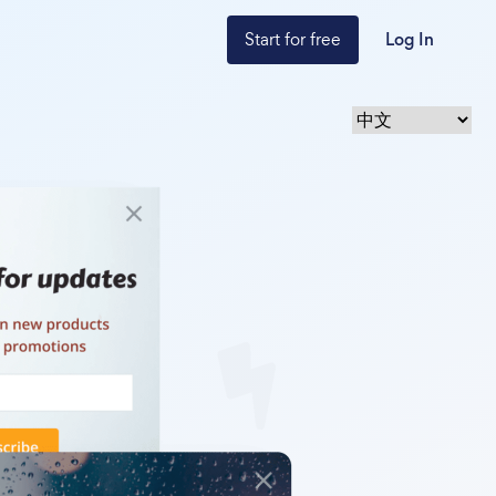
Start for free
Log In