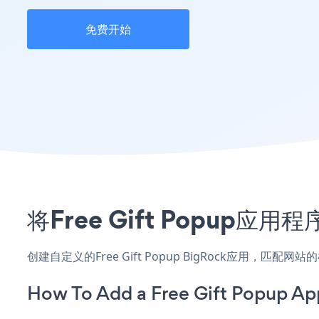
免费开始
将Free Gift Popup
创建自定义的Free Gift Popup BigRock应用，匹
How To Add a Free Gift Popup Ap