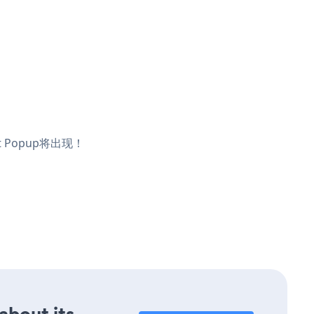
t Popup将出现！
about its