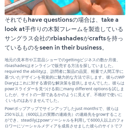
それでもhave questionsの場合は、take a
look at手作りの木製フレームを製造している
サングラス会社のrbiashadesがcraftsを持っ
ているものをseen in their business。
地元の見本市や工芸品ショーでのgettingビジネスの数か月後、
rbiashadesはオンラインで販売する方法を探していました。
required the abilityは、訪問者に製品の品質、軽量で人間工学に
基づいたデザインを視覚的に魅力的な方法で示します。彼らのWP
Diaryはこれに対する適切な解決策を提供しませんでした。彼らは
powrスライダーを見つける前にmany different optionsを試しま
したが、サイトの一部であるかのように見えず、不格好で使いに
くいものはありませんでした。
Powrポップアップでサインアップしたjust monthsで、彼らは
250％以上（600以上の実際の連絡先）の連絡先をgrowすること
ができ、steadilyはpowrソーシャルを利用して6000人以上のフォ
ロワーにソーシャルメディアを成長させました彼らのサイトでフ