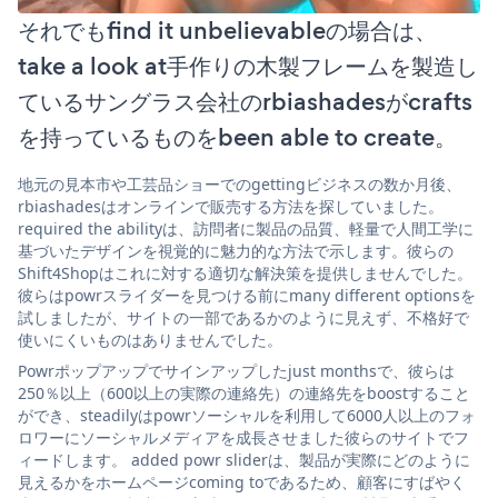
それでもfind it unbelievableの場合は、
take a look at手作りの木製フレームを製造し
ているサングラス会社のrbiashadesがcrafts
を持っているものをbeen able to create。
地元の見本市や工芸品ショーでのgettingビジネスの数か月後、
rbiashadesはオンラインで販売する方法を探していました。
required the abilityは、訪問者に製品の品質、軽量で人間工学に
基づいたデザインを視覚的に魅力的な方法で示します。彼らの
Shift4Shopはこれに対する適切な解決策を提供しませんでした。
彼らはpowrスライダーを見つける前にmany different optionsを
試しましたが、サイトの一部であるかのように見えず、不格好で
使いにくいものはありませんでした。
Powrポップアップでサインアップしたjust monthsで、彼らは
250％以上（600以上の実際の連絡先）の連絡先をboostすること
ができ、steadilyはpowrソーシャルを利用して6000人以上のフォ
ロワーにソーシャルメディアを成長させました彼らのサイトでフ
ィードします。 added powr sliderは、製品が実際にどのように
見えるかをホームページcoming toであるため、顧客にすばやく