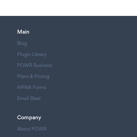
Main
Blog
Plugin Library
POWR Business
Plans & Pricing
HIPAA Forms
Email Blast
Company
About POWR