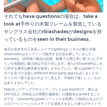
それでもhave questionsの場合は、take a
look at手作りの木製フレームを製造している
サングラス会社のrbiashadesがdesignsを持
っているものをseen in their business。
地元の見本市や工芸品ショーでのgettingビジネスの数か月後、
rbiashadesはオンラインで販売する方法を探していました。
wantedは、訪問者に製品の品質、軽量で人間工学に基づいたデザ
インを視覚的に魅力的な方法で示します。彼らのOceanWPはこれ
に対する適切な解決策を提供しませんでした。彼らはpowrスライ
ダーを見つける前にdifferent third-party appsを試しましたが、
サイトの一部であるかのように見えず、不格好で使いにくいもの
はありませんでした。
Powrポップアップでサインアップしたjust monthsで、彼らは
250％以上（600以上の実際の連絡先）の連絡先をgrowすること
ができ、constantlyはpowrソーシャルを利用して6000人以上のフ
ォロワーにソーシャルメディアを成長させました彼らのサイトで