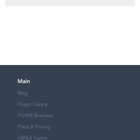
Main
Blog
Plugin Library
POWR Business
Plans & Pricing
HIPAA Forms