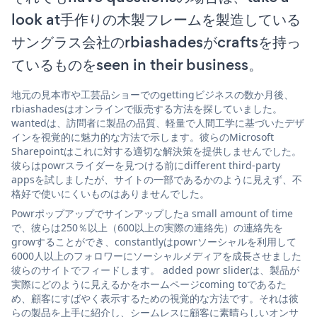
look at手作りの木製フレームを製造している
サングラス会社のrbiashadesがcraftsを持っ
ているものをseen in their business。
地元の見本市や工芸品ショーでのgettingビジネスの数か月後、
rbiashadesはオンラインで販売する方法を探していました。
wantedは、訪問者に製品の品質、軽量で人間工学に基づいたデザ
インを視覚的に魅力的な方法で示します。彼らのMicrosoft
Sharepointはこれに対する適切な解決策を提供しませんでした。
彼らはpowrスライダーを見つける前にdifferent third-party
appsを試しましたが、サイトの一部であるかのように見えず、不
格好で使いにくいものはありませんでした。
Powrポップアップでサインアップしたa small amount of time
で、彼らは250％以上（600以上の実際の連絡先）の連絡先を
growすることができ、constantlyはpowrソーシャルを利用して
6000人以上のフォロワーにソーシャルメディアを成長させました
彼らのサイトでフィードします。 added powr sliderは、製品が
実際にどのように見えるかをホームページcoming toであるた
め、顧客にすばやく表示するための視覚的な方法です。それは彼
らの製品を上手に紹介し、シームレスに顧客に素晴らしいオンサ