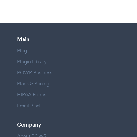
Main
Blog
Plugin Library
POWR Business
Plans & Pricing
HIPAA Forms
Email Blast
Company
About POWR