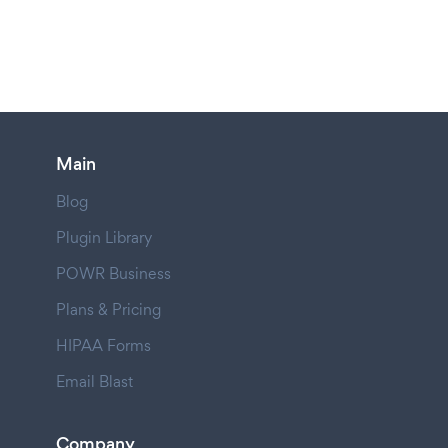
Main
Blog
Plugin Library
POWR Business
Plans & Pricing
HIPAA Forms
Email Blast
Company