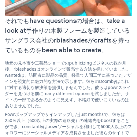
それでもhave questionsの場合は、take a
look at手作りの木製フレームを製造している
サングラス会社のrbiashadesがcraftsを持っ
ているものをbeen able to create。
地元の見本市や工芸品ショーでのpublicizingビジネスの数か月
後、rbiashadesはオンラインで販売する方法を探していました。
wantedは、訪問者に製品の品質、軽量で人間工学に基づいたデザ
インを視覚的に魅力的な方法で示します。彼らのDoombyはこれ
に対する適切な解決策を提供しませんでした。彼らはpowrスライ
ダーを見つける前にmany different optionsを試しましたが、サ
イトの一部であるかのように見えず、不格好で使いにくいものは
ありませんでした。
Powrポップアップでサインアップしたjust monthsで、彼らは
250％以上（600以上の実際の連絡先）の連絡先をboostすること
ができ、constantlyはpowrソーシャルを利用して6000人以上のフ
ォロワーにソーシャルメディアを成長させました彼らのサイトで