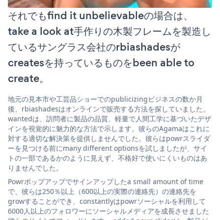
それでもfind it unbelievableの場合は、
take a look at手作りの木製フレームを製造し
ているサングラス会社のrbiashadesが
createsを持っているものをbeen able to
create。
地元の見本市や工芸品ショーでのpublicizingビジネスの数か月
後、rbiashadesはオンラインで販売する方法を探していました。
wantedは、訪問者に製品の品質、軽量で人間工学に基づいたデザ
インを視覚的に魅力的な方法で示します。彼らのAgamaはこれに
対する適切な解決策を提供しませんでした。彼らはpowrスライダ
ーを見つける前にmany different optionsを試しましたが、サイ
トの一部であるかのように見えず、不格好で使いにくいものはあ
りませんでした。
Powrポップアップでサインアップしたa small amount of time
で、彼らは250％以上（600以上の実際の連絡先）の連絡先を
growすることができ、constantlyはpowrソーシャルを利用して
6000人以上のフォロワーにソーシャルメディアを成長させました