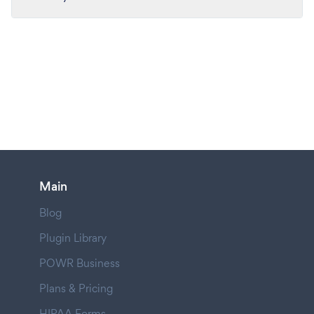
Main
Blog
Plugin Library
POWR Business
Plans & Pricing
HIPAA Forms