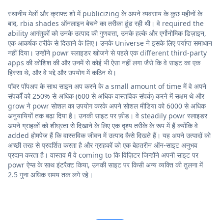
स्थानीय मेलों और क्राफ्ट शो में publicizing के अपने व्यवसाय के कुछ महीनों के
बाद, rbia shades ऑनलाइन बेचने का तरीका ढूंढ रही थी। वे required the
ability आगंतुकों को उनके उत्पाद की गुणवत्ता, उनके हल्के और एर्गोनोमिक डिज़ाइन,
एक आकर्षक तरीके से दिखाने के लिए। उनके Universe ने इसके लिए पर्याप्त समाधान
नहीं दिया। उन्होंने powr स्लाइडर खोजने से पहले एक different third-party
apps की कोशिश की और उनमें से कोई भी ऐसा नहीं लगा जैसे कि वे साइट का एक
हिस्सा थे, और वे भद्दे और उपयोग में कठिन थे।
पॉवर पॉपअप के साथ साइन अप करने के a small amount of time में वे अपने
संपर्कों को 250% से अधिक (600 से अधिक वास्तविक संपर्क) करने में सक्षम थे और
grow ने powr सोशल का उपयोग करके अपने सोशल मीडिया को 6000 से अधिक
अनुयायियों तक बढ़ा दिया है। उनकी साइट पर फ़ीड। वे steadily powr स्लाइडर
अपने ग्राहकों को शीघ्रता से दिखाने के लिए एक दृश्य तरीके के रूप में हैं क्योंकि वे
added होमपेज हैं कि वास्तविक जीवन में उत्पाद कैसे दिखते हैं। यह अपने उत्पादों को
अच्छी तरह से प्रदर्शित करता है और ग्राहकों को एक बेहतरीन ऑन-साइट अनुभव
प्रदान करता है। वास्तव में वे coming to कि विज़िटर जिन्होंने अपनी साइट पर
powr ऐप्स के साथ इंटरैक्ट किया, उनकी साइट पर किसी अन्य व्यक्ति की तुलना में
2.5 गुना अधिक समय तक लगे रहे।