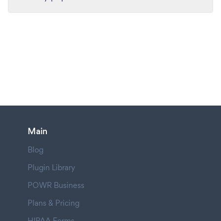
Main
Blog
Plugin Library
POWR Business
Plans & Pricing
HIPAA Forms