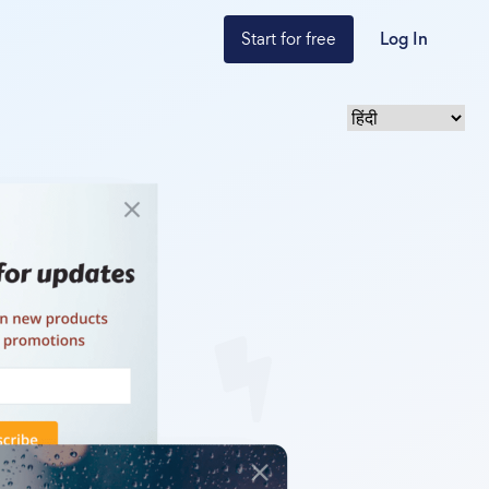
Start for free
Log In