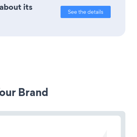
about its
See the details
our Brand