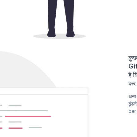
कुछ
Gi
है 
कर 
अन्
ढूंढ
barg