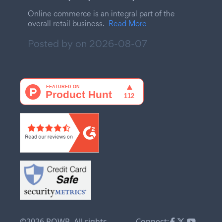
Online commerce is an integral part of the
overall retail business.
Read More
Posted by on
2026-08-07
©2026 POWR. All rights
Connect: