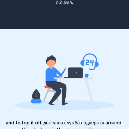
объема.
and to top it off, доступна служба поддержки around-