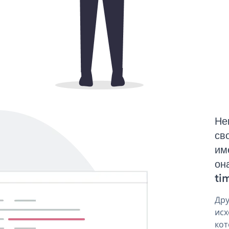
Не
св
им
он
tim
Дру
исх
кот