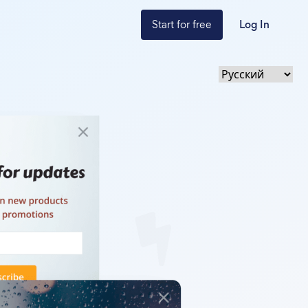
Start for free
Log In