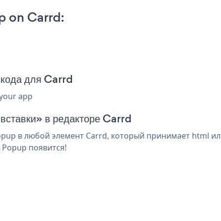
p on Carrd:
 кода для Carrd
 your app
 вставки» в редакторе Carrd
opup в любой элемент Carrd, который принимает html ил
t Popup появится!