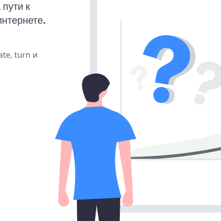
пути к
интернете.
te, turn и