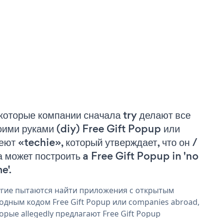
которые компании сначала try делают все
оими руками (diy) Free Gift Popup или
еют «techie», который утверждает, что он /
а может построить a Free Gift Popup in 'no
e'.
гие пытаются найти приложения с открытым
одным кодом Free Gift Popup или companies abroad,
орые allegedly предлагают Free Gift Popup