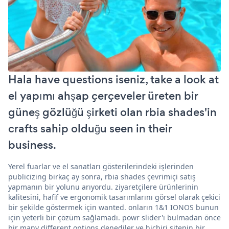
Hala have questions iseniz, take a look at
el yapımı ahşap çerçeveler üreten bir
güneş gözlüğü şirketi olan rbia shades'in
crafts sahip olduğu seen in their
business.
Yerel fuarlar ve el sanatları gösterilerindeki işlerinden
publicizing birkaç ay sonra, rbia shades çevrimiçi satış
yapmanın bir yolunu arıyordu. ziyaretçilere ürünlerinin
kalitesini, hafif ve ergonomik tasarımlarını görsel olarak çekici
bir şekilde göstermek için wanted. onların 1&1 IONOS bunun
için yeterli bir çözüm sağlamadı. powr slider'ı bulmadan önce
bir many different options denediler ve hiçbiri sitenin bir