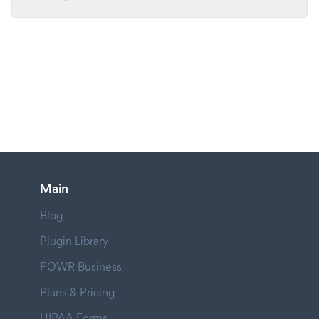
Main
Blog
Plugin Library
POWR Business
Plans & Pricing
HIPAA Forms