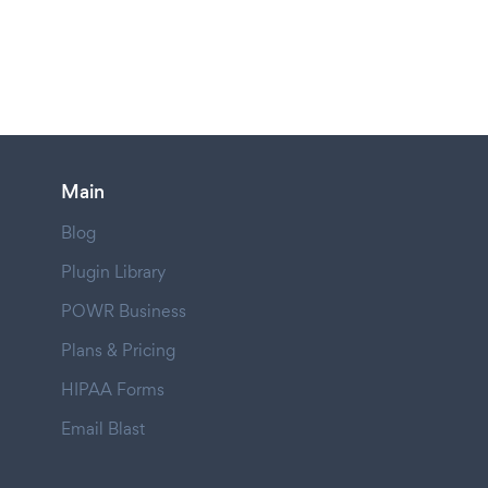
Main
Blog
Plugin Library
POWR Business
Plans & Pricing
HIPAA Forms
Email Blast