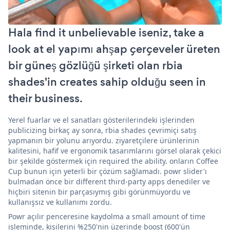
Hala find it unbelievable iseniz, take a
look at el yapımı ahşap çerçeveler üreten
bir güneş gözlüğü şirketi olan rbia
shades'in creates sahip olduğu seen in
their business.
Yerel fuarlar ve el sanatları gösterilerindeki işlerinden
publicizing birkaç ay sonra, rbia shades çevrimiçi satış
yapmanın bir yolunu arıyordu. ziyaretçilere ürünlerinin
kalitesini, hafif ve ergonomik tasarımlarını görsel olarak çekici
bir şekilde göstermek için required the ability. onların Coffee
Cup bunun için yeterli bir çözüm sağlamadı. powr slider'ı
bulmadan önce bir different third-party apps denediler ve
hiçbiri sitenin bir parçasıymış gibi görünmüyordu ve
kullanışsız ve kullanımı zordu.
Powr açılır penceresine kaydolma a small amount of time
işleminde, kişilerini %250'nin üzerinde boost (600'ün