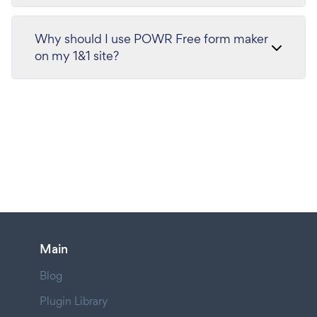
Why should I use POWR Free form maker
on my 1&1 site?
Main
Blog
Plugin Library