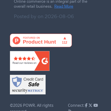
Online commerce is an integral part of the
overall retail business.
Read More
Posted by on
2026-08-06
©2026 POWR. All rights
Connect: