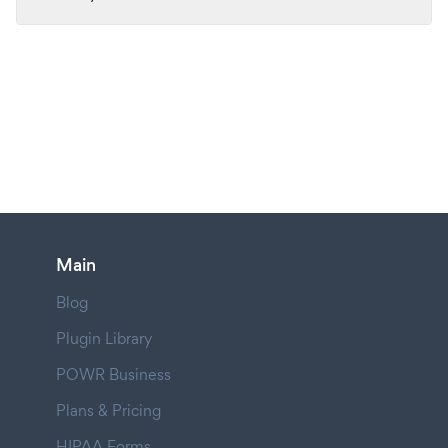
Main
Blog
Plugin Library
POWR Business
Plans & Pricing
HIPAA Forms