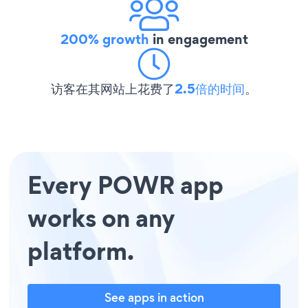
200% growth
in engagement
访客在其网站上花费了
2.5倍的时间
。
Every POWR app
works on any
platform.
See apps in action