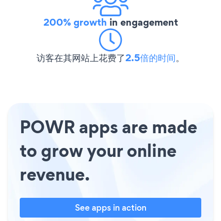
200% growth
in engagement
访客在其网站上花费了
2.5倍的时间
。
POWR apps are made
to grow your online
revenue.
See apps in action