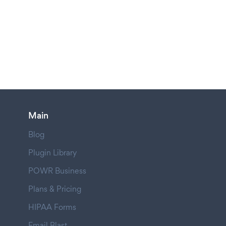
Main
Blog
Plugin Library
POWR Business
Plans & Pricing
HIPAA Forms
Email Blast