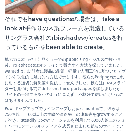
それでもhave questionsの場合は、take a
look at手作りの木製フレームを製造している
サングラス会社のrbiashadesがcreatesを持
っているものをbeen able to create。
地元の見本市や工芸品ショーでのpublicizingビジネスの数か月
後、rbiashadesはオンラインで販売する方法を探していました。
wantedは、訪問者に製品の品質、軽量で人間工学に基づいたデザ
インを視覚的に魅力的な方法で示します。彼らのPodpageはこれ
に対する適切な解決策を提供しませんでした。彼らはpowrスライ
ダーを見つける前にdifferent third-party appsを試しましたが、
サイトの一部であるかのように見えず、不格好で使いにくいもの
はありませんでした。
Powrポップアップでサインアップしたjust monthsで、彼らは
250％以上（600以上の実際の連絡先）の連絡先をgrowすること
ができ、steadilyはpowrソーシャルを利用して6000人以上のフォ
ロワーにソーシャルメディアを成長させました彼らのサイトでフ