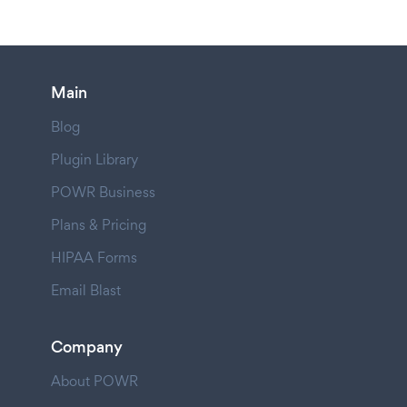
Main
Blog
Plugin Library
POWR Business
Plans & Pricing
HIPAA Forms
Email Blast
Company
About POWR